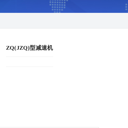
ZQ(JZQ)型减速机