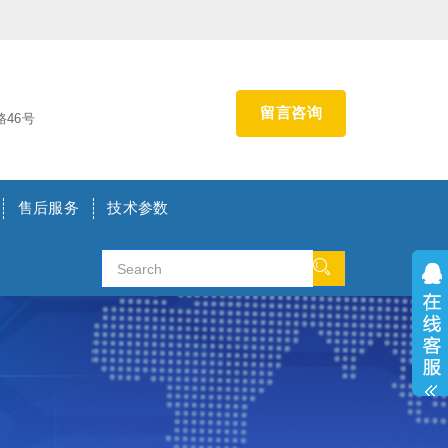
留言咨询
46号
售后服务
技术参数