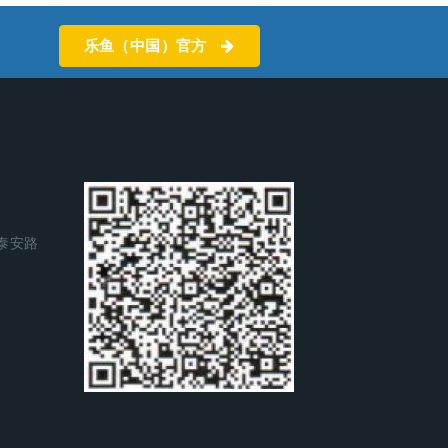
乐鱼（中国）官方
泰安路