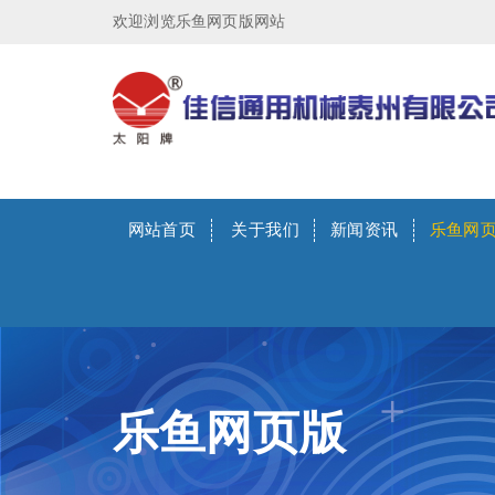
欢迎浏览乐鱼网页版网站
网站首页
关于我们
新闻资讯
乐鱼网
乐鱼网页版