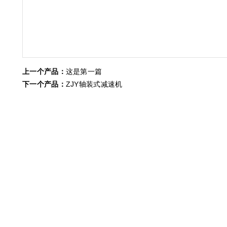
上一个产品：
这是第一篇
下一个产品：
ZJY轴装式减速机